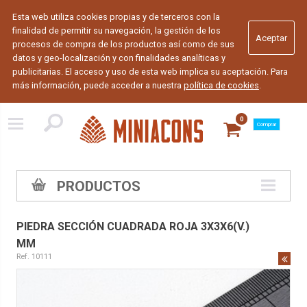
Esta web utiliza cookies propias y de terceros con la
finalidad de permitir su navegación, la gestión de los
procesos de compra de los productos así como de sus
datos y geo-localización y con finalidades analíticas y
publicitarias. El acceso y uso de esta web implica su aceptación. Para
más información, puede acceder a nuestra
política de cookies
.
0
Comprar
PRODUCTOS
PIEDRA SECCIÓN CUADRADA ROJA 3X3X6(V.)
MM
Ref. 10111